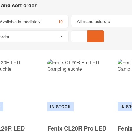
s and sort order
All manufacturers
Available immediately
10
order
K
IN STOCK
IN S
L20R LED
Fenix CL20R Pro LED
Feni