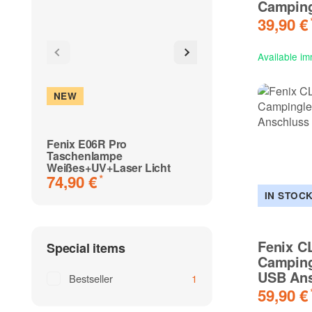
Camping
39,90 €
Available im
NEW
NEW
Fenix E06R Pro
Fenix PD36R ACE
Taschenlampe
Taschenlampe
109,90 €
*
Weißes+UV+Laser Licht
74,90 €
*
IN STOC
Fenix C
Special items
Camping
USB Ans
Bestseller
1
59,90 €