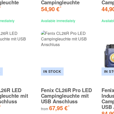
leuchte
Campingleuchte
Camp
54,90 €
44,9
*
*
mediately
Available immediately
Availab
NEW
NEW
 LED
Fenix HM53R LED
Fenix HM65
Stirnlampe
Stirnlampe
69,90 €
99,90 €
*
*
K
IN STOCK
IN S
L26R LED
Fenix CL26R Pro LED
Feni
leuchte mit
Campingleuchte mit
Indus
chluss
USB Anschluss
Camp
USB 
67,95 €
*
*
from
84,9