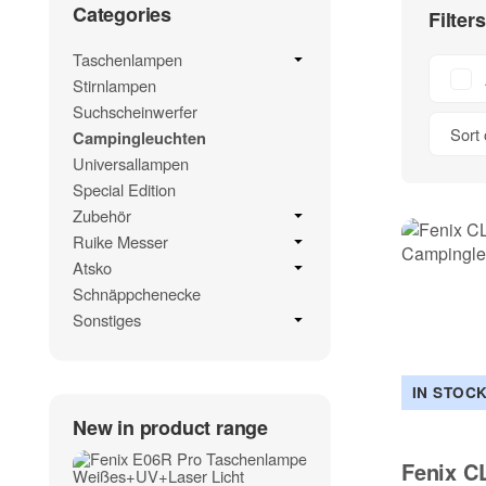
Categories
Filter
Taschenlampen
Stirnlampen
Suchscheinwerfer
Sort 
Campingleuchten
Universallampen
Special Edition
Zubehör
Ruike Messer
Atsko
Schnäppchenecke
Sonstiges
IN STOC
New in product range
Fenix C