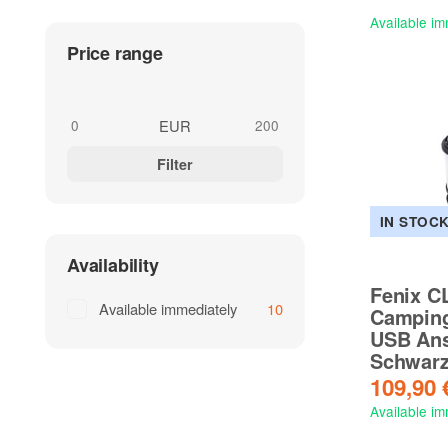
Available im
Price range
EUR
Filter
IN STOC
Availability
Fenix C
Available immediately
10
Camping
USB Ans
Schwar
109,90
Available im