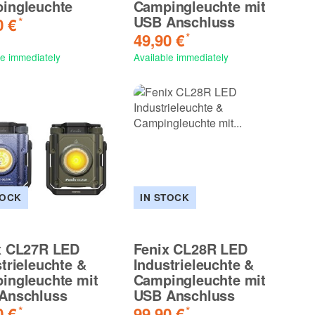
ingleuchte
Campingleuchte mit
USB Anschluss
0 €
*
49,90 €
*
le immediately
Available immediately
NEW
NEW
R V2.0
Fenix C7 Pro LED
Fenix
Taschenlampe mit USB
Syste
Anschluss
UV & R
89,90 €
139,
*
TOCK
IN STOCK
x CL27R LED
Fenix CL28R LED
trieleuchte &
Industrieleuchte &
ingleuchte mit
Campingleuchte mit
Anschluss
USB Anschluss
0 €
99,90 €
*
*