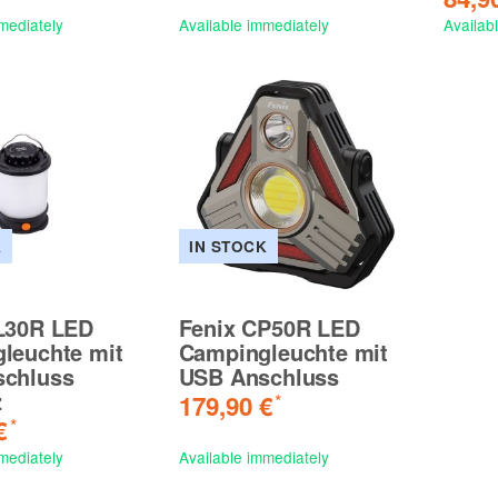
mediately
Available immediately
Availab
K
IN STOCK
L30R LED
Fenix CP50R LED
leuchte mit
Campingleuchte mit
chluss
USB Anschluss
z
179,90 €
*
 €
*
mediately
Available immediately