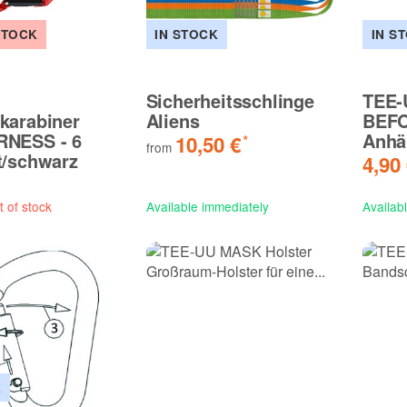
STOCK
IN STOCK
IN S
Sicherheitsschlinge
TEE-
karabiner
Aliens
BEF
RNESS - 6
Anhä
10,50 €
*
from
t/schwarz
4,90
t of stock
Available immediately
Availab
K