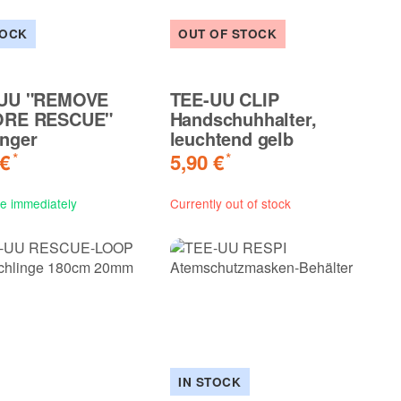
TOCK
OUT OF STOCK
UU "REMOVE
TEE-UU CLIP
ORE RESCUE"
Handschuhhalter,
nger
leuchtend gelb
 €
5,90 €
*
*
le immediately
Currently out of stock
IN STOCK