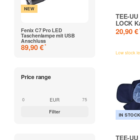
NEW
NEW
TEE-UU
LOCK Ka
20,90 €
Fenix C7 Pro LED
Fenix C7 V2.0 LE
Taschenlampe mit USB
Taschenlampe mi
Anschluss
Anschluss
89,90 €
79,90 €
*
*
Low stock le
Price range
EUR
Filter
IN STOC
TEE-UU 