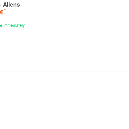
- Aliens
 €
*
le immediately