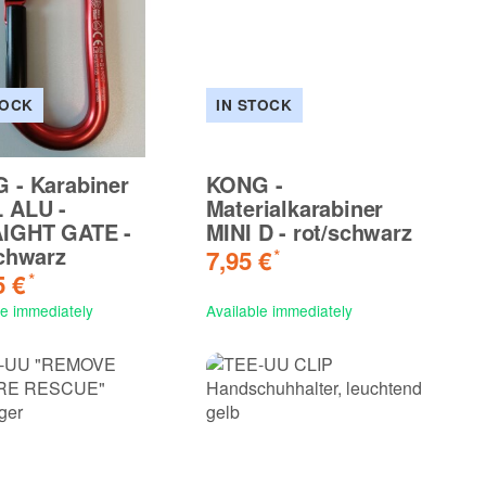
TOCK
IN STOCK
 - Karabiner
KONG -
 ALU -
Materialkarabiner
IGHT GATE -
MINI D - rot/schwarz
schwarz
7,95 €
*
5 €
*
le immediately
Available immediately