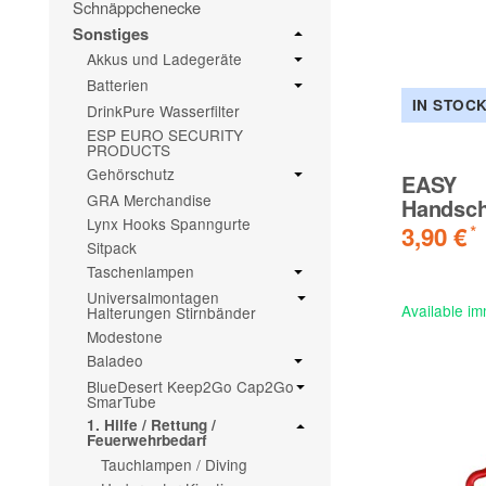
Schnäppchenecke
Sonstiges
Akkus und Ladegeräte
Batterien
IN STOC
DrinkPure Wasserfilter
ESP EURO SECURITY
PRODUCTS
Gehörschutz
EASY
GRA Merchandise
Handsch
Lynx Hooks Spanngurte
3,90 €
*
Sitpack
Taschenlampen
Universalmontagen
Available im
Halterungen Stirnbänder
Modestone
Baladeo
BlueDesert Keep2Go Cap2Go
SmarTube
1. Hilfe / Rettung /
Feuerwehrbedarf
Tauchlampen / Diving