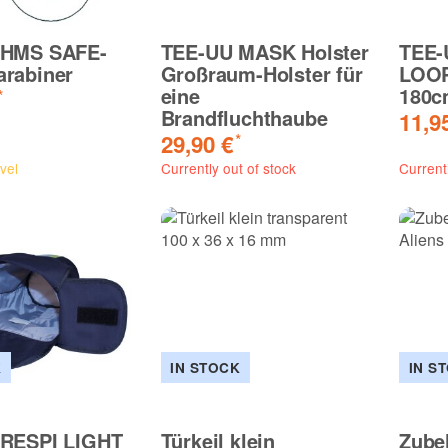
NEW
NEW
 HMS SAFE-
TEE-UU MASK Holster
TEE-
rabiner
Großraum-Holster für
LOOP
eine
180
*
D
Fenix HM61R V3.0 LED
Fenix HM53
t USB
Stirnlampe mit LiIon Akku
Stirnlampe
Brandfluchthaube
11,9
89,90 €
69,90 €
*
*
from
29,90 €
*
vel
Currently out of stock
Current
K
IN STOCK
IN S
RESPI LIGHT
Türkeil klein
Zube