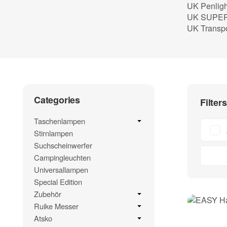
UK Penlight
UK SUPER 
UK Transpo
Categories
Filter
Taschenlampen
Stirnlampen
Suchscheinwerfer
Campingleuchten
Universallampen
Special Edition
Zubehör
Ruike Messer
Atsko