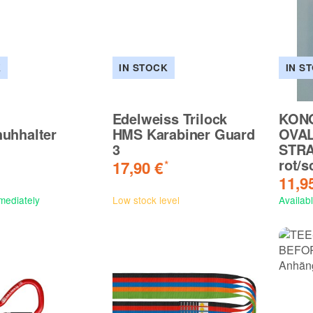
K
IN STOCK
IN S
Edelweiss Trilock
KONG
uhhalter
HMS Karabiner Guard
OVAL
3
STRA
rot/
17,90 €
*
11,9
mediately
Low stock level
Availab