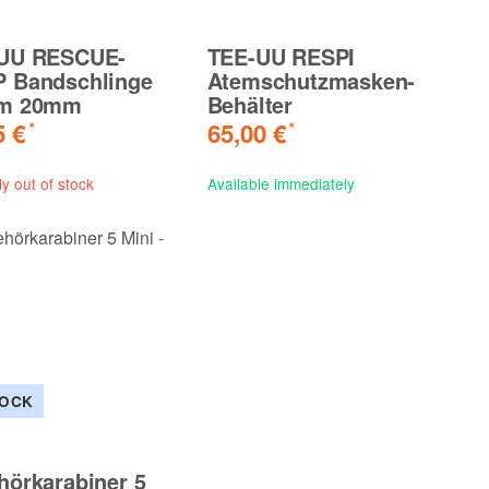
NEW
NEW
UU RESCUE-
TEE-UU RESPI
 Bandschlinge
Atemschutzmasken-
cm 20mm
Behälter
R LED
Fenix PD36R ACE LED
Fenix
Taschenlampe
Tasch
5 €
65,00 €
*
*
109,90 €
*
Weiße
74,9
ly out of stock
Available immediately
TOCK
hörkarabiner 5