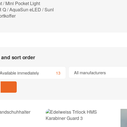
 / Mini Pocket Light
Q / AquaSun eLED / Sunl
rtkoffer
s and sort order
All manufacturers
Available immediately
13