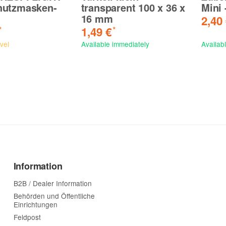
hutzmasken-
transparent 100 x 36 x
Mini 
16 mm
2,40
1,49 €
*
*
vel
Available immediately
Availab
Information
B2B / Dealer Information
Behörden und Öffentliche
Einrichtungen
Feldpost