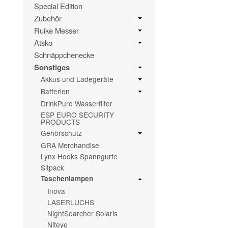
Special Edition
Zubehör
Ruike Messer
Atsko
Schnäppchenecke
Sonstiges
Akkus und Ladegeräte
Batterien
DrinkPure Wasserfilter
ESP EURO SECURITY
PRODUCTS
Gehörschutz
GRA Merchandise
Lynx Hooks Spanngurte
Sitpack
Taschenlampen
Inova
LASERLUCHS
NightSearcher Solaris
Niteye