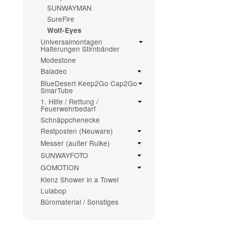
SUNWAYMAN
SureFire
Wolf-Eyes
Universalmontagen
Halterungen Stirnbänder
Modestone
Baladeo
BlueDesert Keep2Go Cap2Go
SmarTube
1. Hilfe / Rettung /
Feuerwehrbedarf
Schnäppchenecke
Restposten (Neuware)
Messer (außer Ruike)
SUNWAYFOTO
GOMOTION
Klenz Shower in a Towel
Lulabop
Büromaterial / Sonstiges