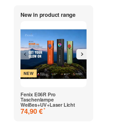
New in product range
NEW
NEW
Fenix E06R Pro
Fenix HM65R V2.0
Taschenlampe
Stirnlampe
99,90 €
*
Weißes+UV+Laser Licht
74,90 €
*