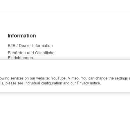
Information
B2B / Dealer Information
Behörden und Öffentliche
Einrichtungen
Feldpost
Zahlarten, Versandkosten,
Lieferzeit, Lieferländer
ollowing services on our website: YouTube, Vimeo. You can change the settings 
ails, please see Individual configuration and our
Privacy notice
.
Newsletter