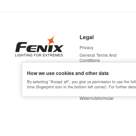
Legal
Privacy
General Terms And
Conditions
Sitemap
How we use cookies and other data
Imprint
By selecting "Accept all", you give us permission to use the f
Battery Law Notices
time (fingerprint icon in the bottom left corner). For further det
Cancellation Instructions
Widerrufsformular