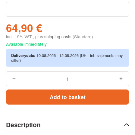
64,90 €
incl. 19% VAT , plus
shipping costs
(Standard)
Available immediately
Deliverydate:
10.08.2026 - 12.08.2026
(DE - int. shipments may
differ)
Add to basket
Description