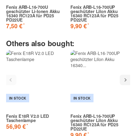
Fenix ARB-L16-700U
Fenix ARB-L16-700UP
geschützter Li-Ionen Akku
geschützter LiIon Akku
16340 RC123A für PD25
16340 RC123A für PD25
PD22UE
PD22UE
*
*
7,50 €
9,90 €
Others also bought:
IN STOCK
IN STOCK
Fenix E18R V2.0 LED
Fenix ARB-L16-700UP
Taschenlampe
geschützter LiIon Akku
16340 RC123A für PD25
*
56,90 €
PD22UE
*
9,90 €