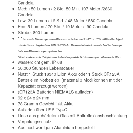
Candela
Med: 150 Lumen / 2 Std. 50 Min. 107 Meter /2860
Candela
Low: 30 Lumen / 16 Std. / 48 Meter / 580 Candela
Eco: 5 Lumen / 70 Std. / 19 Meter / 90 Candela
Strobe: 800 Lumen
* *
*=
Hinweis: Die zuvor genannten Werte wurden im Labor bei 21±3°C und 50% - 80% Luftfeuchtigkeit
unter der Verwendung des Fenix ARB-16-800P LiIon Akku ermittelt und können zwischen Taschenlampe,
Batterien / Akkus und Umgebung abweichen.
* Die Brenndauer in der Helligkeitsstufe Turbo ist aufgrund der Schutzschaltung ein akkumulierter Wert.
wasserdicht gem. IP-68
50.000 Stunden Lebensdauer
Nutzt 1 Stück 16340 LiIon Akku oder 1 Stück CR123A
Batterie im Notbetrieb (maximal 3 Modi können mit der
Kapazität erzeugt werden)
(CR123A Batterien NIEMALS aufladen)
92 x 24 x 24 mm
78 Gramm Gewicht inkl. Akku
Aufladen über USB Typ-C.
Linse aus gehärtetem Glas mit Antireflexionsbeschichtung
Verpolungsschutz
Aus hochwertigem Aluminium hergestellt