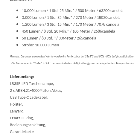
10.000 Lumen / 1 Std. 25 Min.* / 500 Meter / 63200 candela
3.000 Lumen / 1 Std. 35 Min.* / 270 Meter / 18020candela
1.200 Lumen / 3 Std. 15 Min.* / 170 Meter / 7078 candela
450 Lumen / 8 Std. 20 Min.* / 105 Meter / 2686candela
50 Lumen / 80 Std. */ 30Meter / 265candela
Strobe: 10.000 Lumen
Hinweis: Die zuvor genannten Werte wurden im Fenix Labor bei 21±3°C und 50% - 80% Luftfeuchtigkeit
: Die Brenndauer in “Turbo” ist inkl. der verminderten Helligkeit aufgrund der eingebauten Temperaturs
Lieferumfang:
LR35R LED Taschenlampe,
2 x ARB-L21-4000P LiIon Akkus,
USB Type-C Ladekabel,
Holster,
Lanyard,
Ersatz-O-Ring,
Bedienungsanleitung,
Garantiekarte