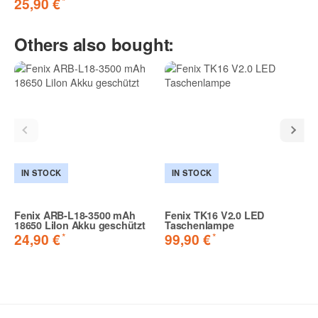
*
25,90 €
Others also bought:
IN STOCK
IN STOCK
Fenix ARB-L18-3500 mAh
Fenix TK16 V2.0 LED
18650 LiIon Akku geschützt
Taschenlampe
*
*
24,90 €
99,90 €