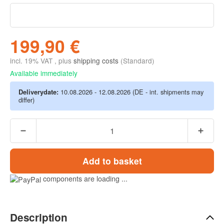
199,90 €
incl. 19% VAT , plus
shipping costs
(Standard)
Available immediately
Deliverydate:
10.08.2026 - 12.08.2026
(DE - int. shipments may
differ)
Add to basket
components are loading ...
Description