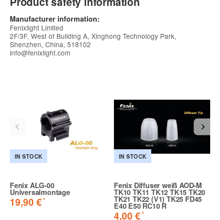
Product safety information
Manufacturer information:
Fenixlight Limited
2F/3F, West of Building A, Xinghong Technology Park,
Shenzhen, China, 518102
info@fenixlight.com
IN STOCK
IN STOCK
Fenix ALG-00
Fenix Diffuser weiß AOD-M
Universalmontage
TK10 TK11 TK12 TK15 TK20
TK21 TK22 (V1) TK25 FD45
*
19,90 €
E40 E50 RC10 R
*
4,00 €