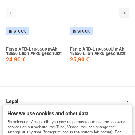
IN STOCK
IN STOCK
Fenix ARB-L18-3500 mAh
Fenix ARB-L18-3500U mAh
18650 LiIon Akku geschützt
18650 LiIon Akku geschützt
*
*
24,90 €
25,90 €
Legal
Information
How we use cookies and other data
By selecting "Accept all", you give us permission to use the following
services on our website: YouTube, Vimeo. You can change the
settings at any time (fingerprint icon in the bottom left corner). For