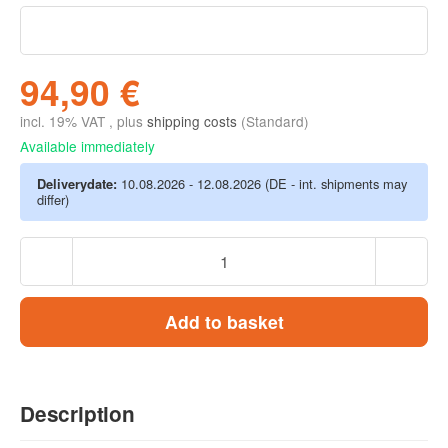
94,90 €
incl. 19% VAT , plus
shipping costs
(Standard)
Available immediately
Deliverydate:
10.08.2026 - 12.08.2026
(DE - int. shipments may
differ)
Add to basket
Description