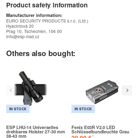
Product safety information
Manufacturer information:
EURO SECURITY PRODUCTS s.r.o. (Ltd.)
Hyacintová 20
Prag 10, Tschechien, 106 00
info@esp-mail.cz
Others also bought:
IN STOCK
IN STOCK
ESP LHU-14 Universelles
Fenix E03R V2.0 LED
drehbares Holster 27-30 mm
Schlüsselbundleuchte Grau
38-43 mm
*
29,90 €