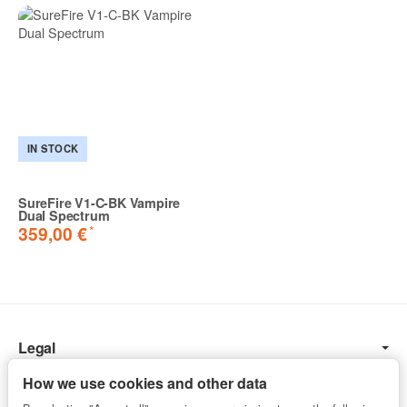
IN STOCK
SureFire V1-C-BK Vampire
Dual Spectrum
*
359,00 €
Legal
Information
How we use cookies and other data