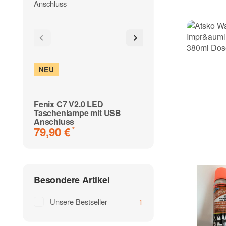
NEU
NEU
Fenix C7 V2.0 LED
Fenix HM61R V3.
Taschenlampe mit USB
Stirnlampe mit Li
89,90 €
*
Anschluss
ab
79,90 €
*
Besondere Artikel
Unsere Bestseller
1