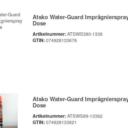
Atsko Water-Guard Imprägnierspra
Dose
Artikelnummer:
ATSWS380-1336
NEU
NEU
GTIN:
074928133676
0 LED
Fenix C7 Pro LED
Fenix E06R 
Ion Akku
Taschenlampe mit USB
Taschenlam
Anschluss
Weißes+UV+
89,90 €
74,90 €
*
*
Atsko Water-Guard Imprägnierspra
Dose
Artikelnummer:
ATSWS89-13362
GTIN:
074928133621