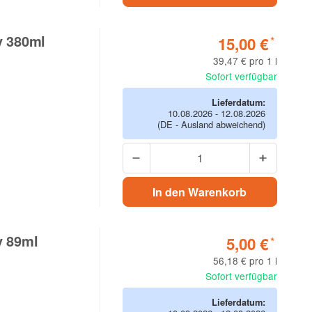
y 380ml
15,00 €
*
39,47 € pro 1 l
Sofort verfügbar
NEU
NEU
Lieferdatum:
10.08.2026 - 12.08.2026
(DE - Ausland abweichend)
Pro
Fenix WF30RE EX-
Fenix
pe
Geschützte Taschenlampe
Stirn
89,90 €
99,9
*
Laser Licht
In den Warenkorb
y 89ml
5,00 €
*
56,18 € pro 1 l
Sofort verfügbar
Lieferdatum: